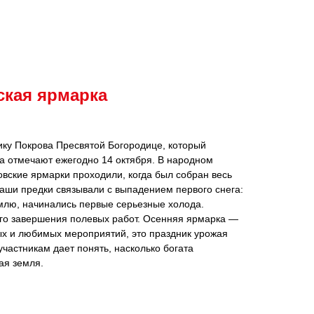
ская ярмарка
ику Покрова Пресвятой Богородице, который
а отмечают ежегодно 14 октября. В народном
вские ярмарки проходили, когда был собран весь
аши предки связывали с выпадением первого снега:
млю, начинались первые серьезные холода.
го завершения полевых работ. Осенняя ярмарка —
ых и любимых мероприятий, это праздник урожая
участникам дает понять, насколько богата
ая земля.